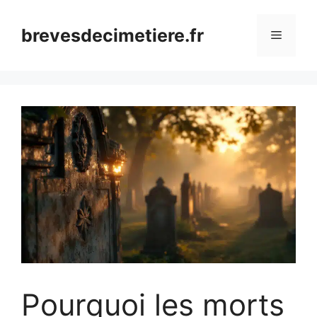
Aller
au
brevesdecimetiere.fr
Menu
contenu
Pourquoi les morts