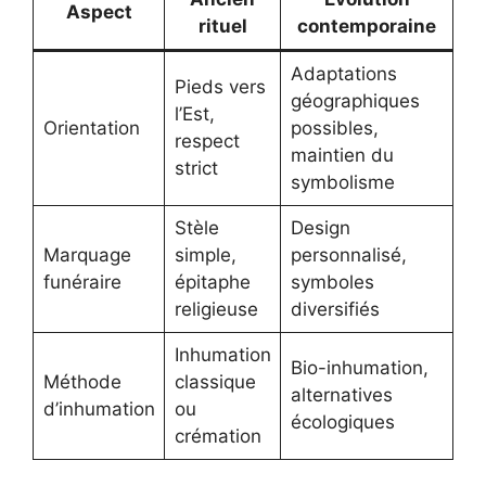
Aspect
rituel
contemporaine
Adaptations
Pieds vers
géographiques
l’Est,
Orientation
possibles,
respect
maintien du
strict
symbolisme
Stèle
Design
Marquage
simple,
personnalisé,
funéraire
épitaphe
symboles
religieuse
diversifiés
Inhumation
Bio-inhumation,
Méthode
classique
alternatives
d’inhumation
ou
écologiques
crémation