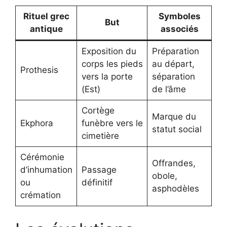
Rituel grec
Symboles
But
antique
associés
Exposition du
Préparation
corps les pieds
au départ,
Prothesis
vers la porte
séparation
(Est)
de l’âme
Cortège
Marque du
Ekphora
funèbre vers le
statut social
cimetière
Cérémonie
Offrandes,
d’inhumation
Passage
obole,
ou
définitif
asphodèles
crémation