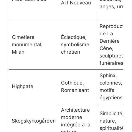
Art Nouveau
anges, urnes
Reproduction
de La
Cimetière
Éclectique,
Dernière
monumental,
symbolisme
Cène,
Milan
chrétien
sculptures
funéraires
Sphinx,
Gothique,
colonnes,
Highgate
Romanisant
motifs
égyptiens
Architecture
Simplicité,
moderne
Skogskyrkogården
nature,
intégrée à la
spiritualité
nature