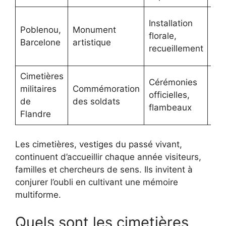
Me
Installation
Poblenou,
Monument
mor
florale,
Barcelone
artistique
cél
recueillement
de 
Cimetières
Dev
Cérémonies
militaires
Commémoration
mé
officielles,
de
des soldats
sac
flambeaux
Flandre
col
Les cimetières, vestiges du passé vivant,
continuent d’accueillir chaque année visiteurs,
familles et chercheurs de sens. Ils invitent à
conjurer l’oubli en cultivant une mémoire
multiforme.
Quels sont les cimetières