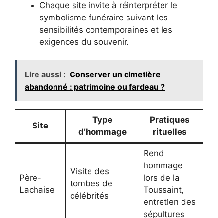
Chaque site invite à réinterpréter le
symbolisme funéraire suivant les
sensibilités contemporaines et les
exigences du souvenir.
Lire aussi :
Conserver un cimetière
abandonné : patrimoine ou fardeau ?
Type
Pratiques
Sig
Site
d’hommage
rituelles
sy
Rend
hommage
Mé
Visite des
Père-
lors de la
col
tombes de
Lachaise
Toussaint,
imm
célébrités
entretien des
sy
sépultures