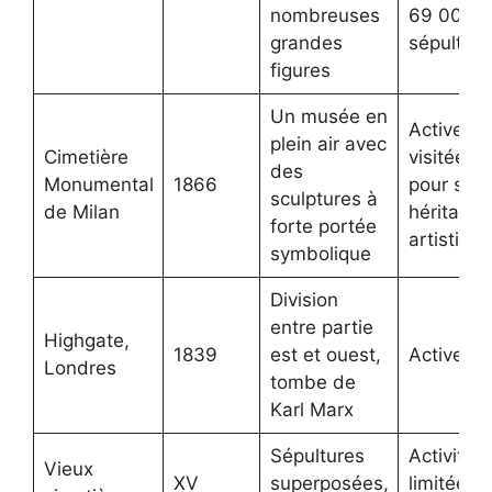
nombreuses
69 000
grandes
sépulture
figures
Un musée en
Active et
plein air avec
Cimetière
visitée
des
Monumental
1866
pour son
sculptures à
de Milan
héritage
forte portée
artistique
symbolique
Division
entre partie
Highgate,
1839
est et ouest,
Active
Londres
tombe de
Karl Marx
Sépultures
Activité
Vieux
XV
superposées,
limitée