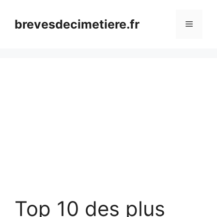
Aller
au
brevesdecimetiere.fr
Menu
contenu
Top 10 des plus